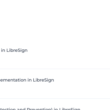
in LibreSign
plementation in LibreSign
ction and Prevention) in LibreSign