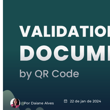
22 de jan de 2024
Por
Daiane Alves