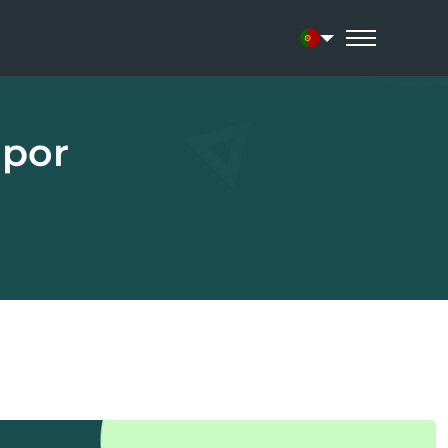
Current language:
 por